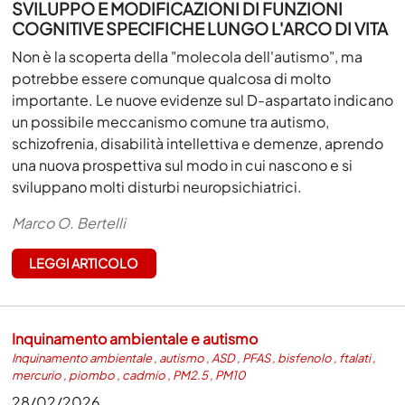
SVILUPPO E MODIFICAZIONI DI FUNZIONI
COGNITIVE SPECIFICHE LUNGO L'ARCO DI VITA
Non è la scoperta della "molecola dell'autismo", ma
potrebbe essere comunque qualcosa di molto
importante. Le nuove evidenze sul D-aspartato indicano
un possibile meccanismo comune tra autismo,
schizofrenia, disabilità intellettiva e demenze, aprendo
una nuova prospettiva sul modo in cui nascono e si
sviluppano molti disturbi neuropsichiatrici.
Marco O. Bertelli
LEGGI ARTICOLO
Inquinamento ambientale e autismo
Inquinamento ambientale
,
autismo
,
ASD
,
PFAS
,
bisfenolo
,
ftalati
,
mercurio
,
piombo
,
cadmio
,
PM2.5
,
PM10
28/02/2026