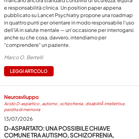
mancano ancora standard condivisi di sicurezza, equità
e responsabilità clinica. Un position paper appena
pubblicato su Lancet Psychiatry propone una roadmap
in quattro punti per orientare in modo responsabile l'uso
dell'IA in salute mentale — un'occasione per interrogarsi
anche su che cosa, davvero, intendiamo per
"comprendere" un paziente.
Marco O. Bertelli
LEGGI ARTICOLO
Neurosviluppo
Acido D-aspartico
,
autismo
,
schizofrenia
,
disabilitÃ intellettiva
,
perdita di memoria
13/07/2026
D-ASPARTATO: UNA POSSIBILE CHIAVE
COMUNE TRA AUTISMO, SCHIZOFRENIA,