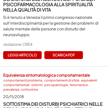
PSICOFARMACOLOGIA ALLA SPIRITUALITÀ
NELLA QUALITÀ DI VITA
Si è tenuto a Venezia il primo congresso nazionale
sull'interdisciplinarità per la gestione dei problemi di
salute mentale delle persone con disturbi del
neurosviluppo.
redazione CREA
LEGGI ARTICOLO
SCARICA PDF
Equivalenza sintomatologica comportamentale
comportamenti problema
,
comportamenti di sfida
,
equivalenti
comportamentali
,
sintomi
,
psicopatologia
,
fenomenica
,
prevalenza
,
sottostima
20/11/2018
SOTTOSTIMA DEI DISTURBI PSICHIATRICI NELLE