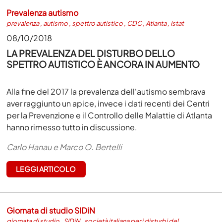
Prevalenza autismo
prevalenza
,
autismo
,
spettro autistico
,
CDC
,
Atlanta
,
Istat
08/10/2018
LA PREVALENZA DEL DISTURBO DELLO
SPETTRO AUTISTICO È ANCORA IN AUMENTO
Alla fine del 2017 la prevalenza dell'autismo sembrava
aver raggiunto un apice, invece i dati recenti dei Centri
per la Prevenzione e il Controllo delle Malattie di Atlanta
hanno rimesso tutto in discussione.
Carlo Hanau e Marco O. Bertelli
LEGGI ARTICOLO
Giornata di studio SIDiN
giornata di studio
,
SIDiN
,
società italiana per i disturbi del