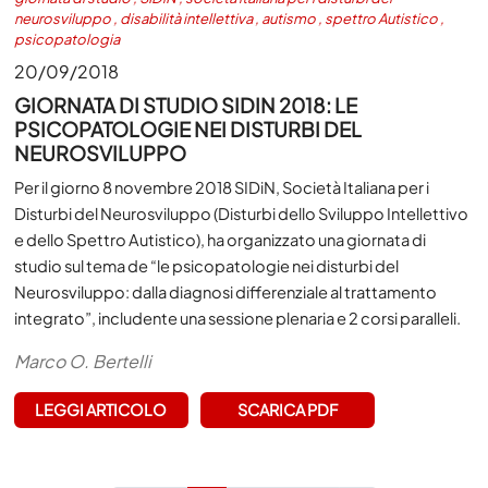
neurosviluppo
,
disabilità intellettiva
,
autismo
,
spettro Autistico
,
psicopatologia
20/09/2018
GIORNATA DI STUDIO SIDIN 2018: LE
PSICOPATOLOGIE NEI DISTURBI DEL
NEUROSVILUPPO
Per il giorno 8 novembre 2018 SIDiN
, Società Italiana per i
Disturbi del Neurosviluppo (Disturbi dello Sviluppo Intellettivo
e dello Spettro Autistico),
ha organizzato una giornata di
studio sul tema de “le psicopatologie nei disturbi del
Neurosviluppo: dalla diagnosi differenziale al trattamento
integrato”, includente una sessione plenaria e 2 corsi paralleli.
Marco O. Bertelli
LEGGI ARTICOLO
SCARICA PDF