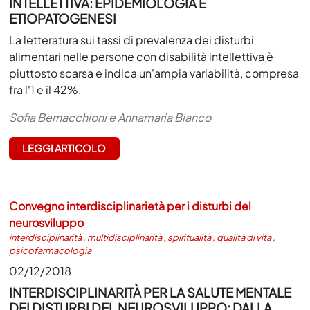
INTELLETTIVA: EPIDEMIOLOGIA E
ETIOPATOGENESI
La letteratura sui tassi di prevalenza dei disturbi
alimentari nelle persone con disabilità intellettiva è
piuttosto scarsa e indica un'ampia variabilità, compresa
fra l'1 e il 42%.
Sofia Bernacchioni e Annamaria Bianco
LEGGI ARTICOLO
Convegno interdisciplinarietà per i disturbi del
neurosviluppo
interdisciplinarità
,
multidisciplinarità
,
spiritualità
,
qualità di vita
,
psicofarmacologia
02/12/2018
INTERDISCIPLINARITÀ PER LA SALUTE MENTALE
DEI DISTURBI DEL NEUROSVILUPPO: DALLA