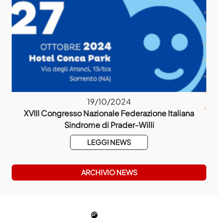
19/10/2024
021
XVIII Congresso Nazionale Federazione Italiana
1
Sindrome di Prader-Willi
LEGGI NEWS
ARCHIVIO NEWS